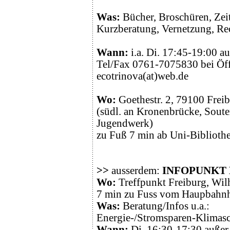
Was:
Bücher, Broschüren, Zeits
Kurzberatung, Vernetzung, Re
Wann:
i.a. Di. 17:45-19:00 au
Tel/Fax 0761-7075830 bei Öf
ecotrinova(at)web.de
Wo:
Goethestr. 2, 79100 Frei
(südl. an Kronenbrücke, Soute
Jugendwerk)
zu Fuß 7 min ab Uni-Bibliothe
>>
ausserdem:
INFOPUNKT
Wo:
Treffpunkt Freiburg, Wilh
7 min zu Fuss vom Haupbahn
Was:
Beratung/Infos u.a.:
Energie-/Stromsparen-Klimas
Wann:
Di. 16:30-17:30 außer 